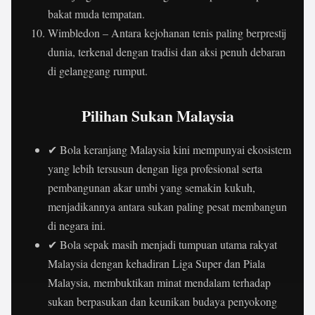
bakat muda tempatan.
Wimbledon – Antara kejohanan tenis paling berprestij
dunia, terkenal dengan tradisi dan aksi penuh debaran
di gelanggang rumput.
Pilihan Sukan Malaysia
✔ Bola keranjang Malaysia kini mempunyai ekosistem
yang lebih tersusun dengan liga profesional serta
pembangunan akar umbi yang semakin kukuh,
menjadikannya antara sukan paling pesat membangun
di negara ini.
✔ Bola sepak masih menjadi tumpuan utama rakyat
Malaysia dengan kehadiran Liga Super dan Piala
Malaysia, membuktikan minat mendalam terhadap
sukan berpasukan dan keunikan budaya penyokong