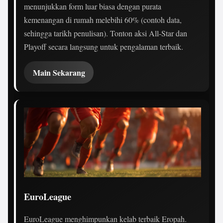
menunjukkan form luar biasa dengan purata
kemenangan di rumah melebihi 60% (contoh data,
sehingga tarikh penulisan). Tonton aksi All-Star dan
Playoff secara langsung untuk pengalaman terbaik.
Main Sekarang
EuroLeague
EuroLeague menghimpunkan kelab terbaik Eropah.