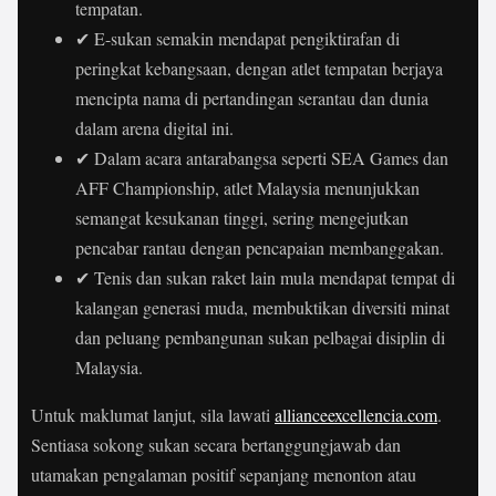
tempatan.
✔ E-sukan semakin mendapat pengiktirafan di
peringkat kebangsaan, dengan atlet tempatan berjaya
mencipta nama di pertandingan serantau dan dunia
dalam arena digital ini.
✔ Dalam acara antarabangsa seperti SEA Games dan
AFF Championship, atlet Malaysia menunjukkan
semangat kesukanan tinggi, sering mengejutkan
pencabar rantau dengan pencapaian membanggakan.
✔ Tenis dan sukan raket lain mula mendapat tempat di
kalangan generasi muda, membuktikan diversiti minat
dan peluang pembangunan sukan pelbagai disiplin di
Malaysia.
Untuk maklumat lanjut, sila lawati
allianceexcellencia.com
.
Sentiasa sokong sukan secara bertanggungjawab dan
utamakan pengalaman positif sepanjang menonton atau