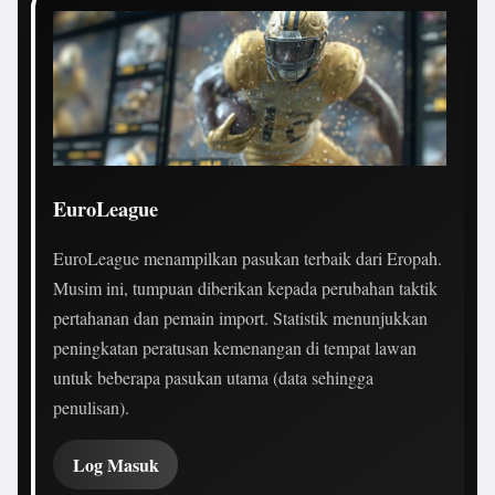
EuroLeague
EuroLeague menampilkan pasukan terbaik dari Eropah.
Musim ini, tumpuan diberikan kepada perubahan taktik
pertahanan dan pemain import. Statistik menunjukkan
peningkatan peratusan kemenangan di tempat lawan
untuk beberapa pasukan utama (data sehingga
penulisan).
Log Masuk