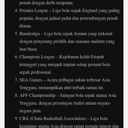
penuh dengan derbi tempatan.
Premier League – Liga bola sepak England yang paling
popular, dengan jadual padat dan pertembungan penuh
drama.
Bundesliga – Liga bola sepak Jerman yang terkenal
dengan penyerang prolifik dan suasana stadium yang
luar biasa.
Champions League – Kejohanan kelab Eropah
terunggul yang menjadi impian setiap pemain bola
sepak profesional.
SEA Games – Acara pelbagai sukan terbesar Asia
Tenggara, menampilkan atlet terbaik rantau ini.
AFF Championship – Saingan bola sepak utama Asia
Tenggara, dengan persaingan tradisi antara negara-
negara jiran.
CBA (China Basketball Association) – Liga bola
keranjang utama Asia dengan ramai pemain import dan