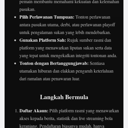
pemain membantu memahami kekuatan dan kelemahan
pasukan.
Pilih Perlawanan Tumpuan:
Tonton perlawanan
antara pasukan utama, derbi, atau perlawanan playoff
untuk pengalaman sukan yang lebih mendebarkan.
Gunakan Platform Sah:
Rujuk sumber rasmi dan
platform yang menawarkan liputan sukan serta data
yang tepat untuk mengekalkan integriti tontonan anda.
Tonton dengan Bertanggungjawab:
Sentiasa
utamakan hiburan dan elakkan pengaruh keterlaluan
dari ramalan atau penawaran luar.
Langkah Bermula
Daftar Akaun:
Pilih platform rasmi yang menawarkan
akses kepada berita, statistik dan live streaming bola
keranjang. Pendaftaran biasanya mudah, hanya