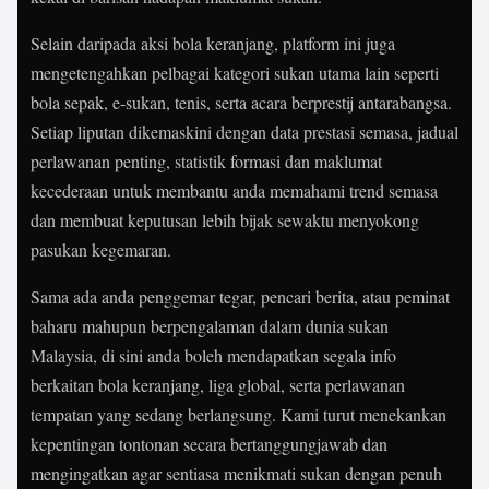
Selain daripada aksi bola keranjang, platform ini juga
mengetengahkan pelbagai kategori sukan utama lain seperti
bola sepak, e-sukan, tenis, serta acara berprestij antarabangsa.
Setiap liputan dikemaskini dengan data prestasi semasa, jadual
perlawanan penting, statistik formasi dan maklumat
kecederaan untuk membantu anda memahami trend semasa
dan membuat keputusan lebih bijak sewaktu menyokong
pasukan kegemaran.
Sama ada anda penggemar tegar, pencari berita, atau peminat
baharu mahupun berpengalaman dalam dunia sukan
Malaysia, di sini anda boleh mendapatkan segala info
berkaitan bola keranjang, liga global, serta perlawanan
tempatan yang sedang berlangsung. Kami turut menekankan
kepentingan tontonan secara bertanggungjawab dan
mengingatkan agar sentiasa menikmati sukan dengan penuh