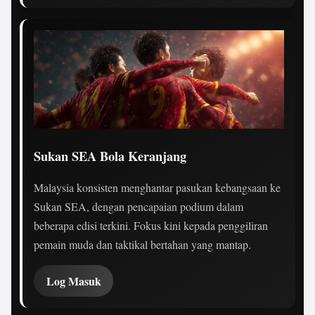
Sukan SEA Bola Keranjang
Malaysia konsisten menghantar pasukan kebangsaan ke
Sukan SEA, dengan pencapaian podium dalam
beberapa edisi terkini. Fokus kini kepada penggiliran
pemain muda dan taktikal bertahan yang mantap.
Log Masuk