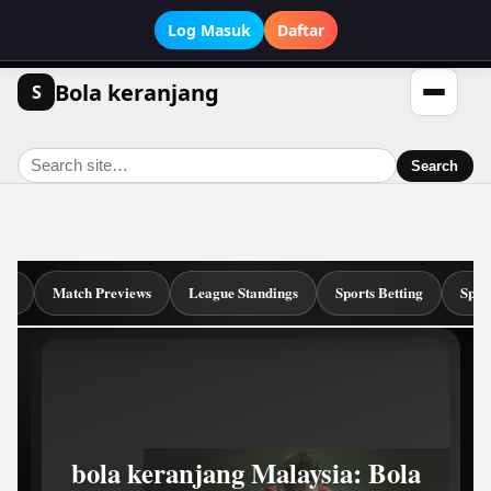
Log Masuk
Daftar
Bola keranjang
S
Search
Search
all
Match Previews
League Standings
Sports Betting
Spor
bola keranjang Malaysia: Bola