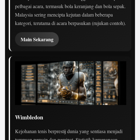
pelbagai acara, termasuk bola keranjang dan bola sepak.
Malaysia sering mencipta kejutan dalam beberapa
kategori, terutama di acara berpasukan (rujukan contoh).
Main Sekarang
Wimbledon
Kejohanan tenis berprestij dunia yang sentiasa menjadi
tumpuan pemain dan peminat. Statistik kemenangan